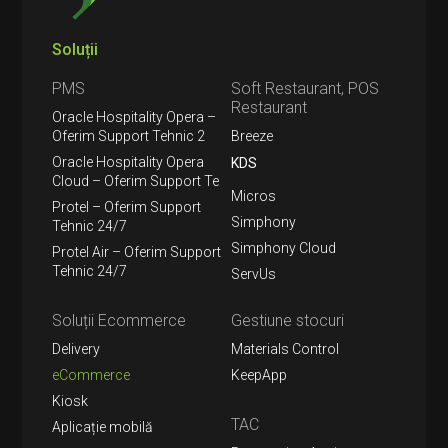
Soluții
PMS
Soft Restaurant, POS
Restaurant
Oracle Hospitality Opera –
Oferim Support Tehnic 2
Breeze
Oracle Hospitality Opera
KDS
Cloud – Oferim Support Te
Micros
Protel – Oferim Support
Simphony
Tehnic 24/7
Simphony Cloud
Protel Air – Oferim Support
Tehnic 24/7
ServUs
Soluții Ecommerce
Gestiune stocuri
Delivery
Materials Control
eCommerce
KeepApp
Kiosk
TAC
Aplicație mobilă