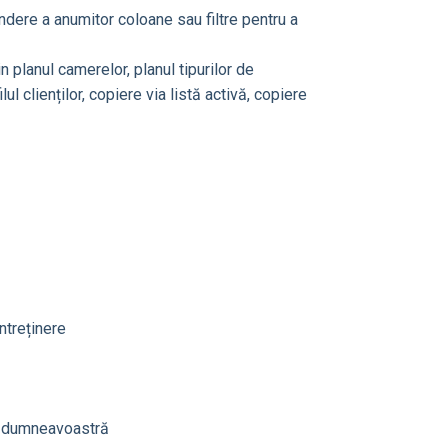
ndere a anumitor coloane sau filtre pentru a
 planul camerelor, planul tipurilor de
lul clienților, copiere via listă activă, copiere
întreținere
ii dumneavoastră