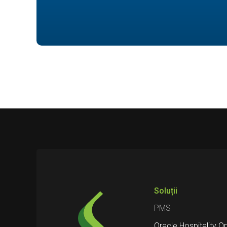
Soluții
PMS
Oracle Hospitality O