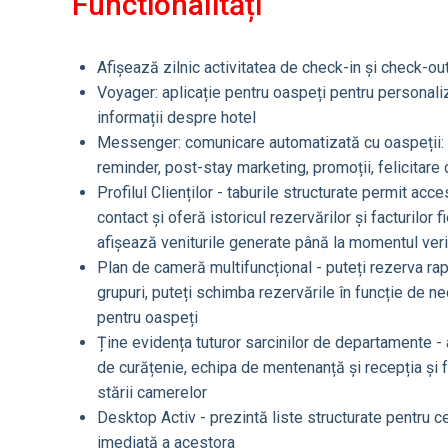
Functionalități
Afișează zilnic activitatea de check-in și check-ou
Voyager: aplicație pentru oaspeți pentru personalizar
informații despre hotel
Messenger: comunicare automatizată cu oaspeții: 
reminder, post-stay marketing, promoții, felicitare
Profilul Clienților - taburile structurate permit acce
contact și oferă istoricul rezervărilor și facturilor 
afișează veniturile generate până la momentul verif
Plan de cameră multifuncțional - puteți rezerva r
grupuri, puteți schimba rezervările în funcție de ne
pentru oaspeți
Ține evidența tuturor sarcinilor de departamente - 
de curățenie, echipa de mentenanță și recepția și fa
stării camerelor
Desktop Activ - prezintă liste structurate pentru ce
imediată a acestora