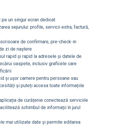
t pe un singur ecran dedicat
ea sejurului: profile, servicii extra, factură,
scrisoare de confirmare, pre-check-in
 de zi de naștere
sul rapid și rapid la adresele și datele de
fiecărui oaspete, inclusiv graficele care
icării
apid și ușor camere pentru persoane sau
cesități și puteți accesa toate informațiile
aplicația de curățenie conectează serviciile
cilitează schimbul de informații în jurul
le mai utilizate date și permite editarea