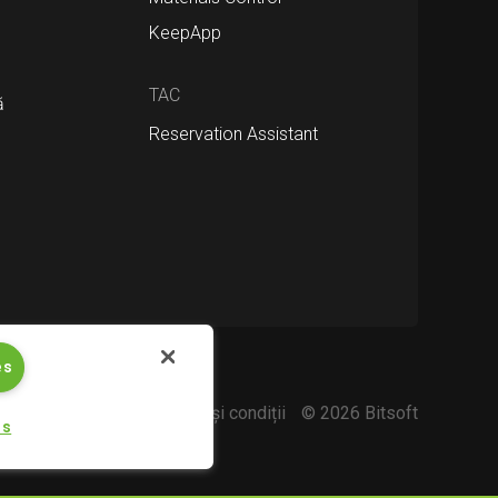
KeepApp
TAC
ă
Reservation Assistant
es
 confidențialitate
Termeni şi condiții
© 2026 Bitsoft
gs