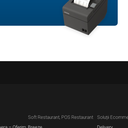
Soft Restaurant, POS Restaurant
Soluții Ecomm
pera – Oferim
Breeze
Delivery