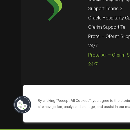
Support Tehnic 2
Oracle Hospitality O
Oferim Support Te
Protel – Oferim Supp
24/7
Protel Air – Oferim 
24/7
By clicking “Accept All Cookies”, you agree to the stor
Urmărește-ne pe
Despre noi
Suppor
site navigation, analyze site usage, and assist in our ma