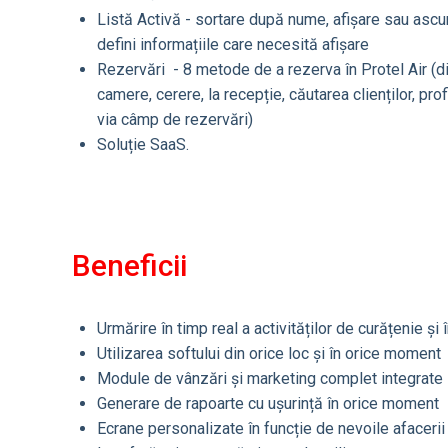
Listă Activă - sortare după nume, afișare sau ascu
defini informațiile care necesită afișare
Rezervări - 8 metode de a rezerva în Protel Air (din
camere, cerere, la recepție, căutarea clienților, profi
via câmp de rezervări)
Soluție SaaS.
Beneficii
Urmărire în timp real a activităților de curățenie și 
Utilizarea softului din orice loc și în orice moment
Module de vânzări și marketing complet integrate
Generare de rapoarte cu ușurință în orice moment
Ecrane personalizate în funcție de nevoile afacer