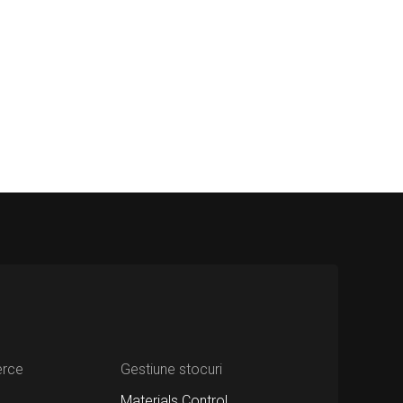
erce
Gestiune stocuri
Materials Control