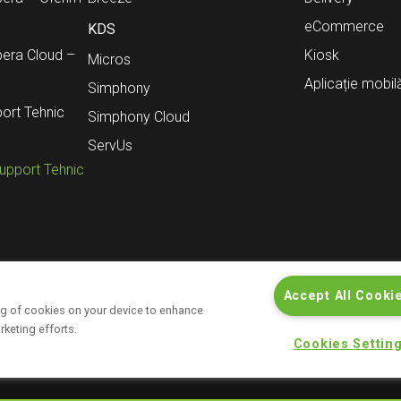
eCommerce
KDS
pera Cloud –
Kiosk
Micros
Aplicație mobil
Simphony
ort Tehnic
Simphony Cloud
ServUs
Support Tehnic
Accept All Cooki
ing of cookies on your device to enhance
t
Contact
Informații pentru investitori
rketing efforts.
Politică de
Cookies Settin