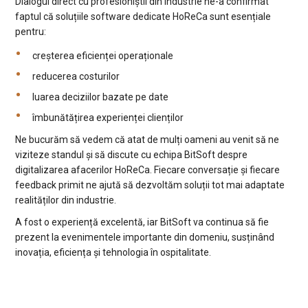
Dialogul direct cu profesioniștii din industrie ne-a confirmat
faptul că soluțiile software dedicate HoReCa sunt esențiale
pentru:
creșterea eficienței operaționale
reducerea costurilor
luarea deciziilor bazate pe date
îmbunătățirea experienței clienților
Ne bucurăm să vedem că atat de mulți oameni au venit să ne
viziteze standul și să discute cu echipa BitSoft despre
digitalizarea afacerilor HoReCa. Fiecare conversație și fiecare
feedback primit ne ajută să dezvoltăm soluții tot mai adaptate
realităților din industrie.
A fost o experiență excelentă, iar BitSoft va continua să fie
prezent la evenimentele importante din domeniu, susținând
inovația, eficiența și tehnologia în ospitalitate.