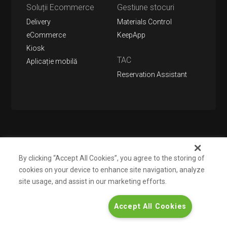
Soluții Ecommerce
Gestiune stocuri
Delivery
Materials Control
eCommerce
KeepApp
Kiosk
TAC
Aplicație mobilă
Reservation Assistant
Urmărește-ne pe
By clicking “Accept All Cookies”, you agree to the storing of
cookies on your device to enhance site navigation, analyze
site usage, and assist in our marketing efforts.
Despre noi
Support
Contact
Informații pentru investitori
Accept All Cookies
Politică de confidențialitate
Termeni şi condiții
© 2026 Bitsoft