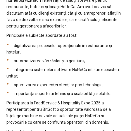
numeroși vizitatori interesați de soluții software pentru
restaurante, hoteluri și locații HoReCa. Am avut ocazia să
discutăm atât cu clienți existenți, cât și cu antreprenori aflați în
faza de dezvoltare sau extindere, care caută soluții eficiente
pentru gestionarea afacerilor lor.
Principalele subiecte abordate au fost:
digitalizarea proceselor operaționale în restaurante și
hoteluri;
automatizarea vânzărilor și a gestiunii;
integrarea sistemelor software HoReCa într-un ecosistem
unitar;
optimizarea experienței clienților prin tehnologie;
importanța suportului tehnic și a scalabilității soluțiilor.
Participarea la FoodService & Hospitality Expo 2025 a
reprezentat pentru BitSoft o oportunitate valoroasă de a
înțelege mai bine nevoile actuale ale pieței HoReCa și
provocările cu care se confruntă operatorii din domeniu.