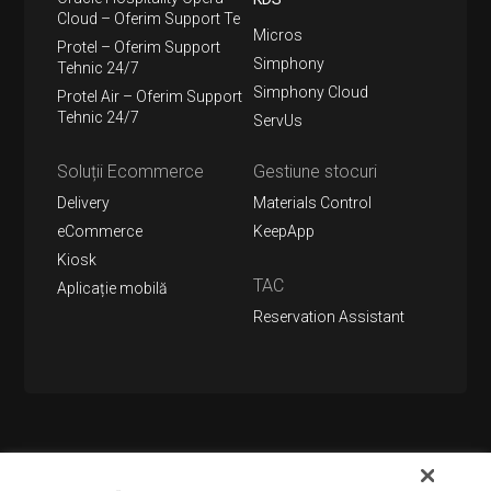
Cloud – Oferim Support Te
Micros
Protel – Oferim Support
Simphony
Tehnic 24/7
Simphony Cloud
Protel Air – Oferim Support
Tehnic 24/7
ServUs
Soluții Ecommerce
Gestiune stocuri
Delivery
Materials Control
eCommerce
KeepApp
Kiosk
TAC
Aplicație mobilă
Reservation Assistant
Urmărește-ne pe