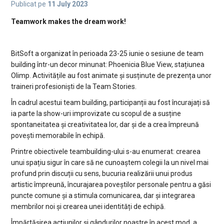
Publicat pe
11 July 2023
Teamwork makes the dream work!
BitSoft a organizat în perioada 23-25 iunie o sesiune de team
building într-un decor minunat: Phoenicia Blue View, stațiunea
Olimp. Activitățile au fost animate și susținute de prezența unor
traineri profesioniști de la Team Stories.
În cadrul acestui team building, participanții au fost încurajați să
ia parte la show-uri improvizate cu scopul de a susține
spontaneitatea și creativitatea lor, dar și de a crea împreună
povești memorabile în echipă.
Printre obiectivele teambuilding-ului s-au enumerat: crearea
unui spațiu sigur în care să ne cunoaștem colegii la un nivel mai
profund prin discuții cu sens, bucuria realizării unui produs
artistic împreună, încurajarea poveștilor personale pentru a găsi
puncte comune și a stimula comunicarea, dar și integrarea
membrilor noi și crearea unei identități de echipă.
Împărtășirea acțiunilor și gândurilor noastre în acest mod, a