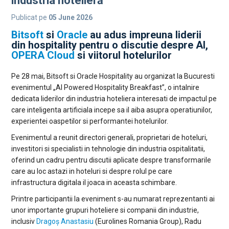
industria hotelieră
Publicat pe
05 June 2026
Bitsoft
si
Oracle
au adus impreuna liderii
din hospitality pentru o discutie despre AI,
OPERA Cloud
si viitorul hotelurilor
Pe 28 mai, Bitsoft si Oracle Hospitality au organizat la Bucuresti
evenimentul „AI Powered Hospitality Breakfast”, o intalnire
dedicata liderilor din industria hoteliera interesati de impactul pe
care inteligenta artificiala incepe sa il aiba asupra operatiunilor,
experientei oaspetilor si performantei hotelurilor.
Evenimentul a reunit directori generali, proprietari de hoteluri,
investitori si specialisti in tehnologie din industria ospitalitatii,
oferind un cadru pentru discutii aplicate despre transformarile
care au loc astazi in hoteluri si despre rolul pe care
infrastructura digitala il joaca in aceasta schimbare.
Printre participantii la eveniment s-au numarat reprezentanti ai
unor importante grupuri hoteliere si companii din industrie,
inclusiv
Dragoș Anastasiu
(Eurolines Romania Group), Radu