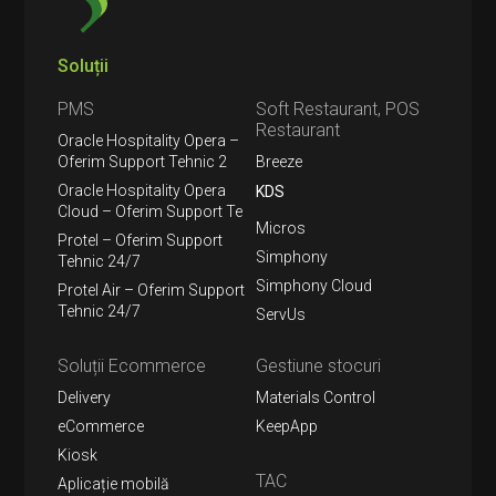
Soluții
PMS
Soft Restaurant, POS
Restaurant
Oracle Hospitality Opera –
Oferim Support Tehnic 2
Breeze
Oracle Hospitality Opera
KDS
Cloud – Oferim Support Te
Micros
Protel – Oferim Support
Simphony
Tehnic 24/7
Simphony Cloud
Protel Air – Oferim Support
Tehnic 24/7
ServUs
Soluții Ecommerce
Gestiune stocuri
Delivery
Materials Control
eCommerce
KeepApp
Kiosk
TAC
Aplicație mobilă