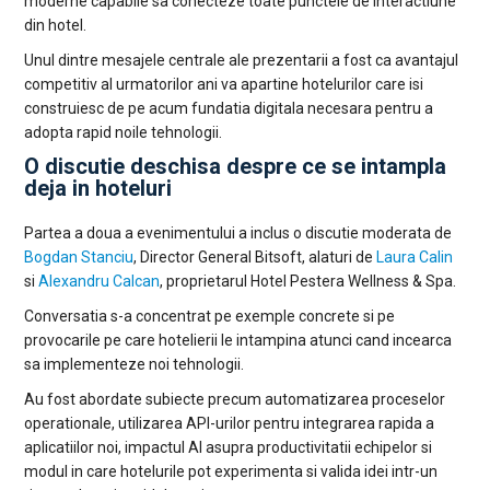
moderne capabile sa conecteze toate punctele de interactiune
din hotel.
Unul dintre mesajele centrale ale prezentarii a fost ca avantajul
competitiv al urmatorilor ani va apartine hotelurilor care isi
construiesc de pe acum fundatia digitala necesara pentru a
adopta rapid noile tehnologii.
O discutie deschisa despre ce se intampla
deja in hoteluri
Partea a doua a evenimentului a inclus o discutie moderata de
Bogdan Stanciu
, Director General Bitsoft, alaturi de
Laura Calin
si
Alexandru Calcan
, proprietarul Hotel Pestera Wellness & Spa.
Conversatia s-a concentrat pe exemple concrete si pe
provocarile pe care hotelierii le intampina atunci cand incearca
sa implementeze noi tehnologii.
Au fost abordate subiecte precum automatizarea proceselor
operationale, utilizarea API-urilor pentru integrarea rapida a
aplicatiilor noi, impactul AI asupra productivitatii echipelor si
modul in care hotelurile pot experimenta si valida idei intr-un