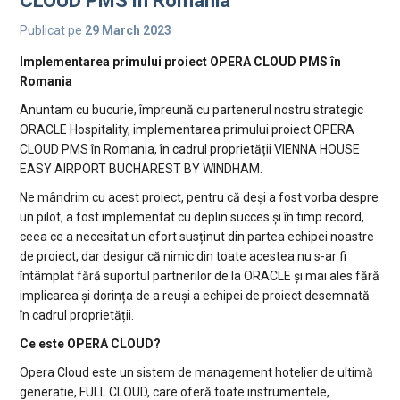
CLOUD PMS în Romania
Publicat pe
29 March 2023
Implementarea primului proiect OPERA CLOUD PMS în
Romania
Anuntam cu bucurie, împreună cu partenerul nostru strategic
ORACLE Hospitality, implementarea primului proiect OPERA
CLOUD PMS în Romania, în cadrul proprietății VIENNA HOUSE
EASY AIRPORT BUCHAREST BY WINDHAM.
Ne mândrim cu acest proiect, pentru că deși a fost vorba despre
un pilot, a fost implementat cu deplin succes și în timp record,
ceea ce a necesitat un efort susținut din partea echipei noastre
de proiect, dar desigur că nimic din toate acestea nu s-ar fi
întâmplat fără suportul partnerilor de la ORACLE și mai ales fără
implicarea și dorința de a reuși a echipei de proiect desemnată
în cadrul proprietății.
Ce este OPERA CLOUD?
Opera Cloud este un sistem de management hotelier de ultimă
generatie, FULL CLOUD, care oferă toate instrumentele,