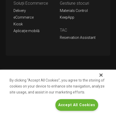
Soluții Ecommerce
Gestiune stocuri
Delivery
Materials Control
eCommerce
KeepApp
Kiosk
TAC
Aplicație mobilă
Reservation Assistant
Urmărește-ne pe
By clicking “Accept All Cookies”, you agree to the storing of
cookies on your device to enhance site navigation, analyze
site usage, and assist in our marketing efforts.
Despre noi
Support
Contact
Informații pentru investitori
Accept All Cookies
Politică de confidențialitate
Termeni şi condiții
© 2026 Bitsoft