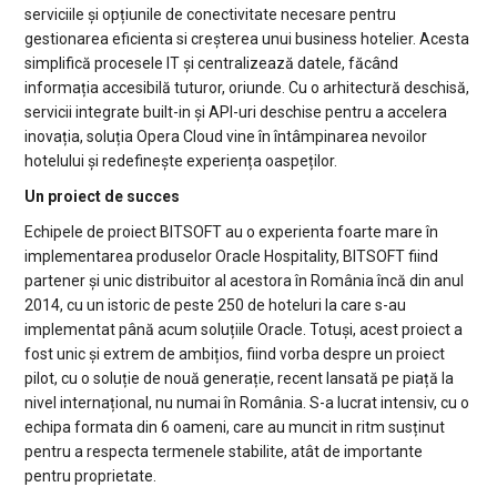
serviciile și opțiunile de conectivitate necesare pentru
gestionarea eficienta si creșterea unui business hotelier. Acesta
simplifică procesele IT și centralizează datele, făcând
informația accesibilă tuturor, oriunde. Cu o arhitectură deschisă,
servicii integrate built-in și API-uri deschise pentru a accelera
inovația, soluția Opera Cloud vine în întâmpinarea nevoilor
hotelului și redefinește experiența oaspeților.
Un proiect de succes
Echipele de proiect BITSOFT au o experienta foarte mare în
implementarea produselor Oracle Hospitality, BITSOFT fiind
partener și unic distribuitor al acestora în România încă din anul
2014, cu un istoric de peste 250 de hoteluri la care s-au
implementat până acum soluțiile Oracle. Totuși, acest proiect a
fost unic și extrem de ambițios, fiind vorba despre un proiect
pilot, cu o soluție de nouă generație, recent lansată pe piață la
nivel internațional, nu numai în România. S-a lucrat intensiv, cu o
echipa formata din 6 oameni, care au muncit in ritm susținut
pentru a respecta termenele stabilite, atât de importante
pentru proprietate.