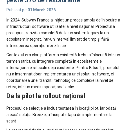
peste 370 de restaurante
Publicat pe
01 March 2026
În 2024, Subway France a inițiat un proces amplu de înlocuire a
infrastructurii software utilizate la nivel național. Proiectul a
presupus tranziția completă de la un sistem legacy la un
ecosistem integrat, într-un interval limitat de timp și fără
întreruperea operațiunilor zilnice.
Contextul era clar: platforma existentă trebuia înlocuită într-un
termen strict, cu integrare completă în ecosistemele
internaționale și locale deja existente. Pentru Bitsoft, proiectul
nu a însemnat doar implementarea unei soluții software, ci
coordonarea unei tranziții tehnologice complexe la nivel de
rețea, într-un mediu operațional activ.
De la pilot la rollout național
Procesul de selecție a inclus testarea în locații pilot, iar odată
aleasă soluția Breeze, a început etapa de implementare la
scară.