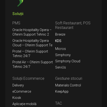
Soluții
PMS
Soft Restaurant, POS
Restaurant
Oracle Hospitality Opera –
Oferim Support Tehnic 2
Breeze
Oracle Hospitality Opera
KDS
Cloud – Oferim Support Te
Micros
Protel – Oferim Support
Simphony
Tehnic 24/7
Simphony Cloud
Protel Air – Oferim Support
Tehnic 24/7
ServUs
Soluții Ecommerce
Gestiune stocuri
Delivery
Materials Control
eCommerce
KeepApp
Kiosk
TAC
Aplicație mobilă