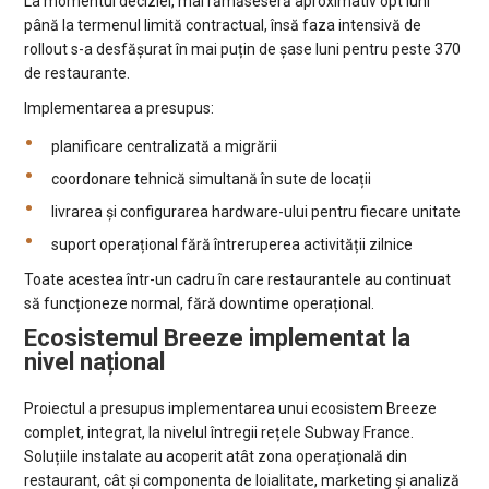
La momentul deciziei, mai rămăseseră aproximativ opt luni
până la termenul limită contractual, însă faza intensivă de
rollout s-a desfășurat în mai puțin de șase luni pentru peste 370
de restaurante.
Implementarea a presupus:
planificare centralizată a migrării
coordonare tehnică simultană în sute de locații
livrarea și configurarea hardware-ului pentru fiecare unitate
suport operațional fără întreruperea activității zilnice
Toate acestea într-un cadru în care restaurantele au continuat
să funcționeze normal, fără downtime operațional.
Ecosistemul Breeze implementat la
nivel național
Proiectul a presupus implementarea unui ecosistem Breeze
complet, integrat, la nivelul întregii rețele Subway France.
Soluțiile instalate au acoperit atât zona operațională din
restaurant, cât și componenta de loialitate, marketing și analiză