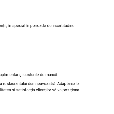
nții, în special în perioade de incertitudine
suplimentar și costurile de muncă.
lă a restaurantului dumneavoastră. Adaptarea la
tatea și satisfacția clienților vă va poziționa