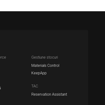
erce
Gestiune stocuri
Materials Control
KeepApp
TAC
ă
Reservation Assistant