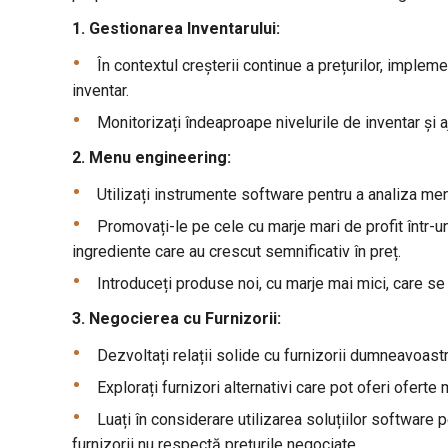
1. Gestionarea Inventarului:
În contextul creșterii continue a prețurilor, implem
inventar.
Monitorizați îndeaproape nivelurile de inventar și a
2. Menu engineering:
Utilizați instrumente software pentru a analiza meni
Promovați-le pe cele cu marje mari de profit într-u
ingrediente care au crescut semnificativ în preț.
Introduceți produse noi, cu marje mai mici, care se
3. Negocierea cu Furnizorii:
Dezvoltați relații solide cu furnizorii dumneavoastr
Explorați furnizori alternativi care pot oferi ofert
Luați în considerare utilizarea soluțiilor software 
furnizorii nu respectă prețurile negociate.