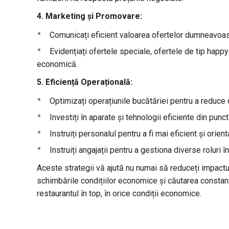
4. Marketing și Promovare:
Comunicați eficient valoarea ofertelor dumneavoastr
Evidențiați ofertele speciale, ofertele de tip happy-
economică.
5. Eficiență Operațională:
Optimizați operațiunile bucătăriei pentru a reduce co
Investiți în aparate și tehnologii eficiente din punc
Instruiți personalul pentru a fi mai eficient și orient
Instruiți angajații pentru a gestiona diverse roluri
Aceste strategii vă ajută nu numai să reduceți impactul 
schimbările condițiilor economice și căutarea constantă
restaurantul în top, în orice condiții economice.