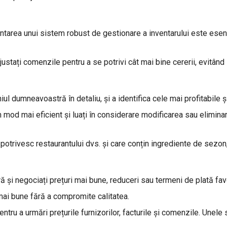
entarea unui sistem robust de gestionare a inventarului este esenț
justați comenzile pentru a se potrivi cât mai bine cererii, evitând 
ul dumneavoastră în detaliu, și a identifica cele mai profitabile ș
n mod mai eficient și luați în considerare modificarea sau elimina
 potrivesc restaurantului dvs. și care conțin ingrediente de sezon,
ă și negociați prețuri mai bune, reduceri sau termeni de plată favo
e mai bune fără a compromite calitatea.
pentru a urmări prețurile furnizorilor, facturile și comenzile. Unel