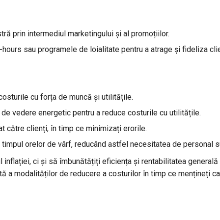
ă prin intermediul marketingului și al promoțiilor.
hours sau programele de loialitate pentru a atrage și fideliza clie
sturile cu forța de muncă și utilitățile.
t de vedere energetic pentru a reduce costurile cu utilitățile.
at către clienți, în timp ce minimizați erorile.
 în timpul orelor de vârf, reducând astfel necesitatea de personal 
inflației, ci și să îmbunătățiți eficiența și rentabilitatea genera
 a modalităților de reducere a costurilor în timp ce mențineți cali