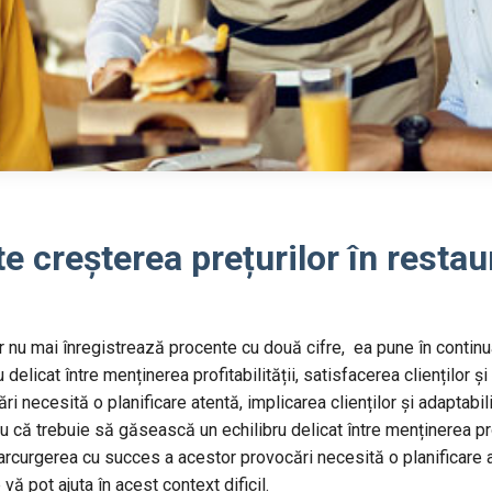
 creșterea prețurilor în restau
ilor nu mai înregistrează procente cu două cifre, ea pune în conti
elicat între menținerea profitabilității, satisfacerea clienților 
i necesită o planificare atentă, implicarea clienților și adaptab
tru că trebuie să găsească un echilibru delicat între menținerea pro
arcurgerea cu succes a acestor provocări necesită o planificare ate
ă pot ajuta în acest context dificil.