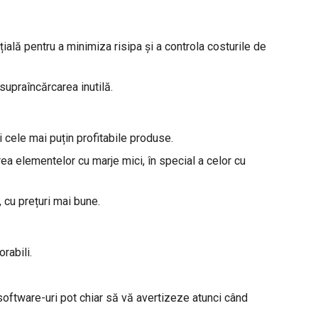
ială pentru a minimiza risipa și a controla costurile de
supraîncărcarea inutilă.
i cele mai puțin profitabile produse.
rea elementelor cu marje mici, în special a celor cu
 cu prețuri mai bune.
rabili.
e software-uri pot chiar să vă avertizeze atunci când