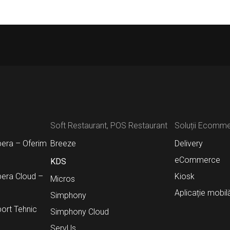
Soft Restaurant, POS Restaurant
Soluții Ecomm
pera – Oferim
Breeze
Delivery
eCommerce
KDS
pera Cloud –
Kiosk
Micros
Aplicație mobil
Simphony
ort Tehnic
Simphony Cloud
ServUs